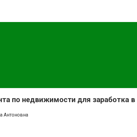
нструкции, советы и примеры для новичков. Начните зараб
нта по недвижимости для заработка в
а Антоновна