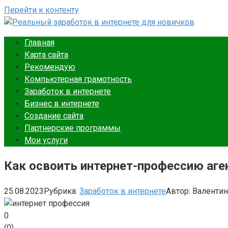
Перейти к контенту
Реальный заработок в интернете для новичков
Ваш путеводитель в мире онлайн-заработка. Подробные и
Главная
Карта сайта
Рекомендую
Компьютерная грамотность
Заработок в интернете
Бизнес в интернете
Создание сайта
Партнерские программы
Мои услуги
Как освоить интернет-профессию аге
25.08.2023
Рубрика:
Заработок в интернете
Автор:
Валентин
0
(
0
)