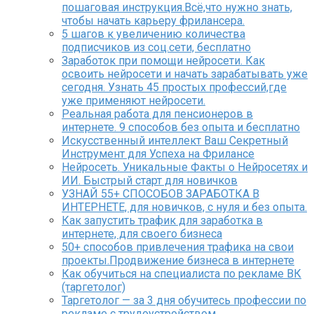
пошаговая инструкция.Всё,что нужно знать,
чтобы начать карьеру фрилансера.
5 шагов к увеличению количества
подписчиков из соц.сети, бесплатно
Заработок при помощи нейросети. Как
освоить нейросети и начать зарабатывать уже
сегодня. Узнать 45 простых профессий,где
уже применяют нейросети.
Реальная работа для пенсионеров в
интернете. 9 способов без опыта и бесплатно
Искусственный интеллект Ваш Секретный
Инструмент для Успеха на Фрилансе
Нейросеть. Уникальные Факты о Нейросетях и
ИИ. Быстрый старт для новичков
УЗНАЙ 55+ СПОСОБОВ ЗАРАБОТКА В
ИНТЕРНЕТЕ, для новичков, с нуля и без опыта.
Как запустить трафик для заработка в
интернете, для своего бизнеса
50+ способов привлечения трафика на свои
проекты.Продвижение бизнеса в интернете
Как обучиться на специалиста по рекламе ВК
(таргетолог)
Таргетолог — за 3 дня обучитесь профессии по
рекламе с трудоустройством