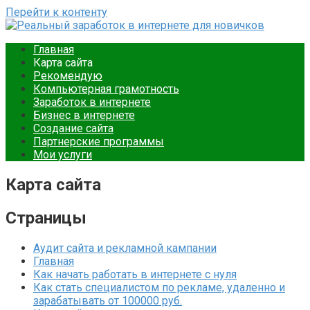
Перейти к контенту
Реальный заработок в интернете для новичков
Ваш путеводитель в мире онлайн-заработка. Подробные
Главная
инструкции, советы и примеры для новичков. Начните
Карта сайта
зарабатывать уже сегодня.
Рекомендую
Компьютерная грамотность
Заработок в интернете
Бизнес в интернете
Создание сайта
Партнерские программы
Мои услуги
Карта сайта
Страницы
Аудит сайта и рекламной кампании
Главная
Как начать работать в интернете с нуля
Как стать специалистом по рекламе, удаленно и
зарабатывать от 100000 руб.