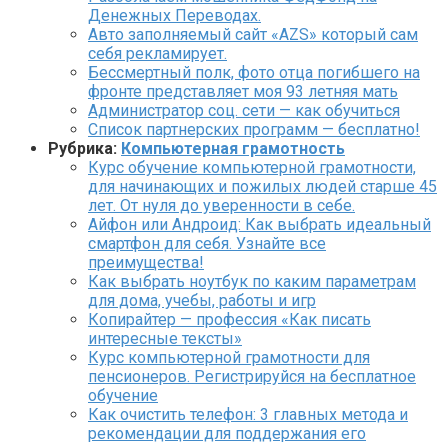
Денежных Переводах.
Авто заполняемый сайт «AZS» который сам
себя рекламирует.
Бессмертный полк, фото отца погибшего на
фронте представляет моя 93 летняя мать
Администратор соц. сети — как обучиться
Список партнерских программ — бесплатно!
Рубрика:
Компьютерная грамотность
Курс обучение компьютерной грамотности,
для начинающих и пожилых людей старше 45
лет. От нуля до уверенности в себе.
Айфон или Андроид: Как выбрать идеальный
смартфон для себя. Узнайте все
преимущества!
Как выбрать ноутбук по каким параметрам
для дома, учебы, работы и игр
Копирайтер — профессия «Как писать
интересные тексты»
Курс компьютерной грамотности для
пенсионеров. Регистрируйся на бесплатное
обучение
Как очистить телефон: 3 главных метода и
рекомендации для поддержания его