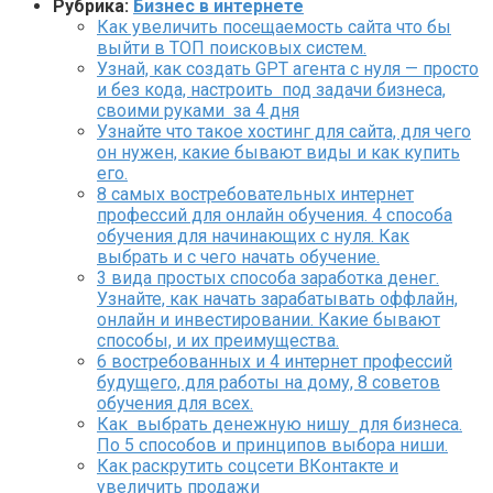
Рубрика:
Бизнес в интернете
Как увеличить посещаемость сайта что бы
выйти в ТОП поисковых систем.
Узнай, как создать GPT агента с нуля — просто
и без кода, настроить под задачи бизнеса,
своими руками за 4 дня
Узнайте что такое хостинг для сайта, для чего
он нужен, какие бывают виды и как купить
его.
8 самых востребовательных интернет
профессий для онлайн обучения. 4 способа
обучения для начинающих с нуля. Как
выбрать и с чего начать обучение.
3 вида простых способа заработка денег.
Узнайте, как начать зарабатывать оффлайн,
онлайн и инвестировании. Какие бывают
способы, и их преимущества.
6 востребованных и 4 интернет профессий
будущего, для работы на дому, 8 советов
обучения для всех.
Как выбрать денежную нишу для бизнеса.
По 5 способов и принципов выбора ниши.
Как раскрутить соцсети ВКонтакте и
увеличить продажи