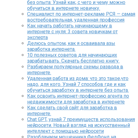
без опыта: Узнай как, с чего и чему можно
обучиться в интернете новичку.
Специалист по интернет-рекламе РСЯ — самая
востребовательная, удаленная профессия
Как начать работать начинающему в
интернете с нуля: 3 совета новичкам от
эксперта
Делюсь опытом, как я осваивала азы
заработка интернета.
10 полезных советов для начинающих
зарабатывать. Скачать бесплатно книгу.
Разбираем популярные схемы развода в
интернете.
Удаленная работа из дома: что это такое,что
надо, для кого. Узнай 7 способов где и как
обучиться заработку в интернете без опыта.
Как освоить интернет-профессию агента по
недвижимости для заработка в интернете
Как сделать свой сайт для заработка в
интернете.
Chat GPT, узнай 7 преимуществ использования
нейросети. Новый взгляд на искусственный
интеллект с помощью нейросети
Разоблачаем мошенника ФедФонд на