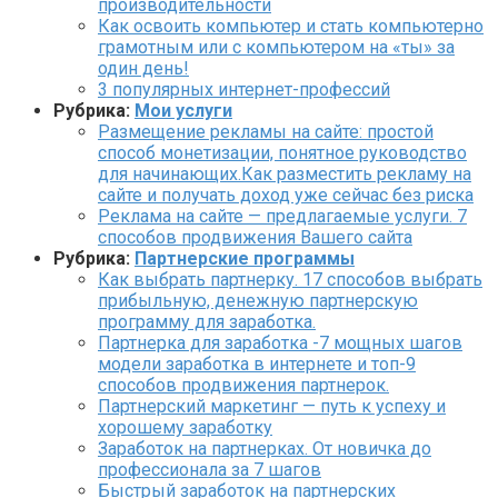
производительности
Как освоить компьютер и стать компьютерно
грамотным или с компьютером на «ты» за
один день!
3 популярных интернет-профессий
Рубрика:
Мои услуги
Размещение рекламы на сайте: простой
способ монетизации, понятное руководство
для начинающих.Как разместить рекламу на
сайте и получать доход уже сейчас без риска
Реклама на сайте — предлагаемые услуги. 7
способов продвижения Вашего сайта
Рубрика:
Партнерские программы
Как выбрать партнерку. 17 способов выбрать
прибыльную, денежную партнерскую
программу для заработка.
Партнерка для заработка -7 мощных шагов
модели заработка в интернете и топ-9
способов продвижения партнерок.
Партнерский маркетинг — путь к успеху и
хорошему заработку
Заработок на партнерках. От новичка до
профессионала за 7 шагов
Быстрый заработок на партнерских