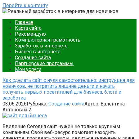
Перейти к контенту
Ваш путеводитель в мире онлайн-заработка. Подробные
Главная
Реальный заработок в
инструкции, советы и примеры для новичков. Начните
Карта сайта
зарабатывать уже сегодня.
Рекомендую
интернете для новичков
Компьютерная грамотность
Заработок в интернете
Бизнес в интернете
Создание сайта
Партнерские программы
Мои услуги
Как сделать сайт с нуля самостоятельно: инструкция для
новичков, не потратить лишние деньги и начать
получать первых посетителей для бизнеса, блога и
заработка
03.06.2026
Рубрика:
Создание сайта
Автор:
Валентина
Антоновна
2
Введение Сегодня сайт нужен не только крупным
компаниям. Свой веб-ресурс помогает находить
клиентов, продавать товары, делиться знаниями и даже