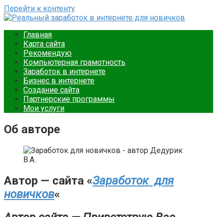
Перейти к контенту
Реальный заработок в интернете для новичков
Ваш путеводитель в мире онлайн-заработка. Подробные
Главная
инструкции, советы и примеры для новичков. Начните
Карта сайта
зарабатывать уже сегодня.
Рекомендую
Компьютерная грамотность
Заработок в интернете
Бизнес в интернете
Создание сайта
Партнерские программы
Мои услуги
Об авторе
Автор — сайта «
Заработок для
новичков
«