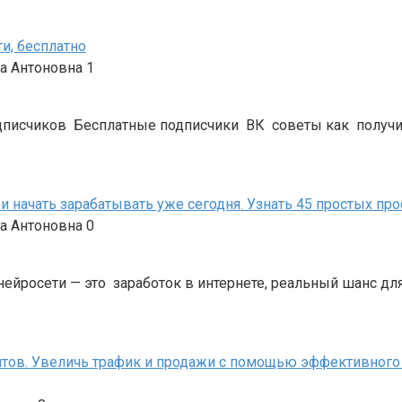
и, бесплатно
а Антоновна
1
писчиков Бесплатные подписчики ВК советы как получить
и начать зарабатывать уже сегодня. Узнать 45 простых пр
а Антоновна
0
йросети — это заработок в интернете, реальный шанс для 
тов. Увеличь трафик и продажи с помощью эффективного SE