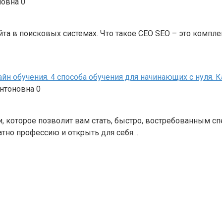
новна
0
а в поисковых системах. Что такое СЕО SEO – это компле
н обучения. 4 способа обучения для начинающих с нуля. Ка
Антоновна
0
и, которое позволит вам стать, быстро, востребованным 
атно профессию и открыть для себя…