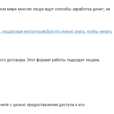
ном мире многие люди ищут способы заработка денег, не
, пошаговая инструкция.Всё,что нужно знать, чтобы начать
ого договора. Этот формат работы подходит людям,
рнете с целью предоставления доступа к его