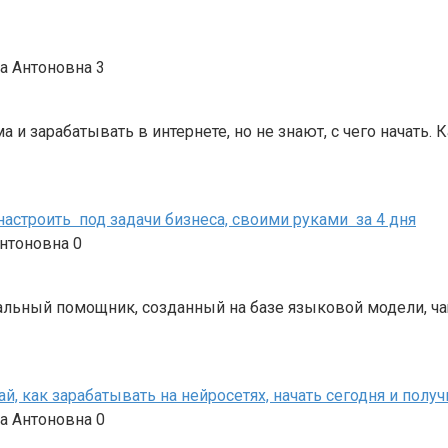
а Антоновна
3
 и зарабатывать в интернете, но не знают, с чего начать. 
, настроить под задачи бизнеса, своими руками за 4 дня
Антоновна
0
альный помощник, созданный на базе языковой модели, чаще
й, как зарабатывать на нейросетях, начать сегодня и получи
а Антоновна
0