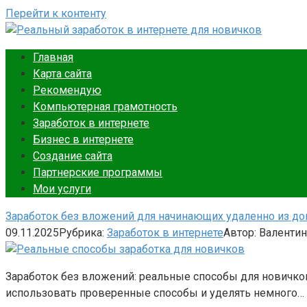
Перейти к контенту
Ваш путеводитель в мире онлайн-заработка. Подробные и
Главная
Реальный заработок в интер
Карта сайта
Рекомендую
Компьютерная грамотность
Заработок в интернете
Бизнес в интернете
Создание сайта
Партнерские программы
Мои услуги
Заработок без вложений для начинающих удаленно из дом
09.11.2025
Рубрика:
Заработок в интернете
Автор:
Валентин
Заработок без вложений: реальные способы для новичков
использовать проверенные способы и уделять немного…