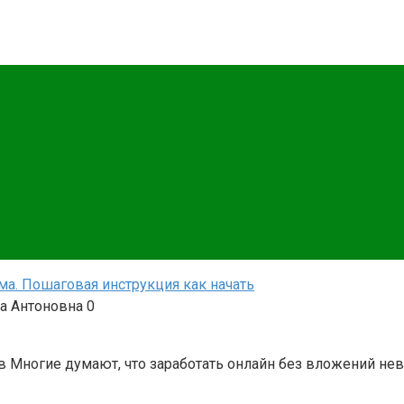
нструкции, советы и примеры для новичков. Начните зараб
нете для новичков
а. Пошаговая инструкция как начать
а Антоновна
0
 Многие думают, что заработать онлайн без вложений нев