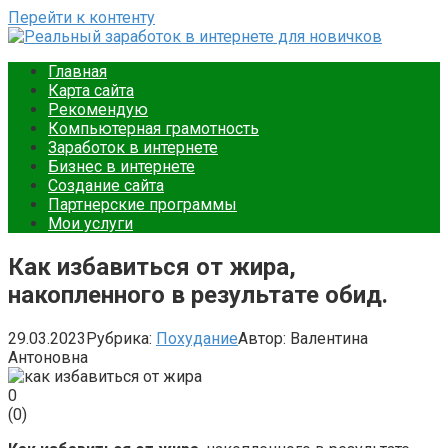
Перейти к контенту
Реальный заработок в интернете для новичков
Ваш путеводитель в мире онлайн-заработка. Подробные
Главная
инструкции, советы и примеры для новичков. Начните
Карта сайта
зарабатывать уже сегодня.
Рекомендую
Компьютерная грамотность
Заработок в интернете
Бизнес в интернете
Создание сайта
Партнерские программы
Мои услуги
Как избавиться от жира,
накопленного в результате обид.
29.03.2023
Рубрика:
Похудание
Автор:
Валентина
Антоновна
0
(
0
)