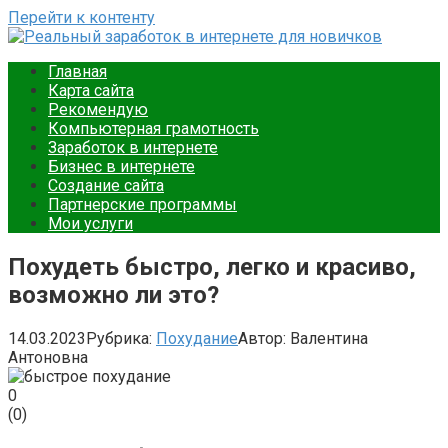
Перейти к контенту
Реальный заработок в интернете для новичков
Ваш путеводитель в мире онлайн-заработка. Подробные
Главная
инструкции, советы и примеры для новичков. Начните
Карта сайта
зарабатывать уже сегодня.
Рекомендую
Компьютерная грамотность
Заработок в интернете
Бизнес в интернете
Создание сайта
Партнерские программы
Мои услуги
Похудеть быстро, легко и красиво,
возможно ли это?
14.03.2023
Рубрика:
Похудание
Автор:
Валентина
Антоновна
0
(
0
)