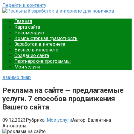
Перейти к контенту
Реальный заработок в интернете для новичков
Ваш путеводитель в мире онлайн-заработка. Подробные
Главная
инструкции, советы и примеры для новичков. Начните
Карта сайта
зарабатывать уже сегодня.
Рекомендую
Компьютерная грамотность
Заработок в интернете
Бизнес в интернете
Создание сайта
Партнерские программы
Мои услуги
взаимо пиар
Реклама на сайте — предлагаемые
услуги. 7 способов продвижения
Вашего сайта
09.12.2023
Рубрика:
Мои услуги
Автор:
Валентина
Антоновна